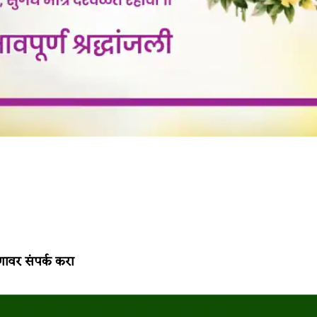
णावर संपर्क करा