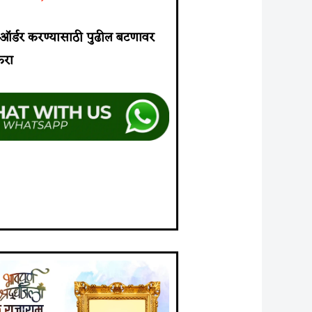
ा ऑर्डर करण्यासाठी पुढील बटणावर
करा