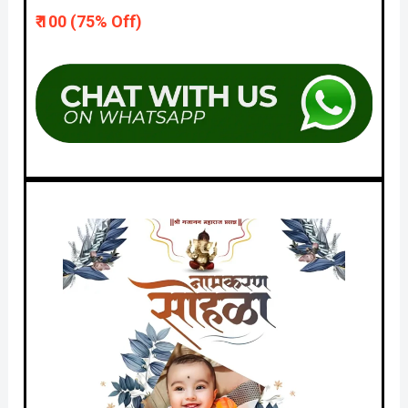
₹ 10
0 (75% Off)