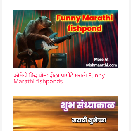
कॉमेडी फिशपॉन्ड शेला पागोटे मराठी Funny
Marathi fishponds