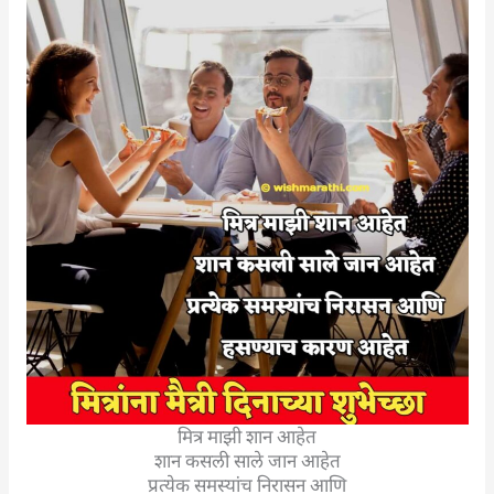
मित्र माझी शान आहेत
शान कसली साले जान आहेत
प्रत्येक समस्यांच निरासन आणि