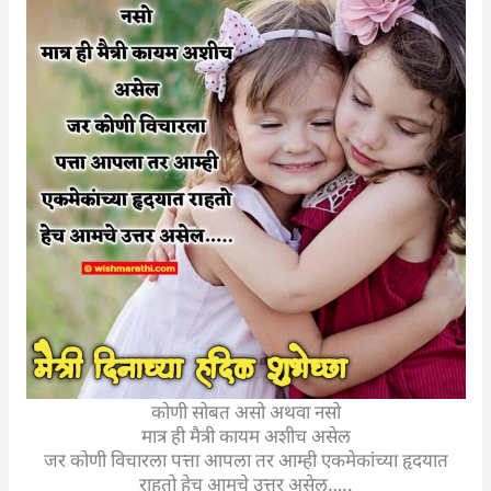
कोणी सोबत असो अथवा नसो
मात्र ही मैत्री कायम अशीच असेल
जर कोणी विचारला पत्ता आपला तर आम्ही एकमेकांच्या हृदयात
राहतो हेच आमचे उत्तर असेल…..