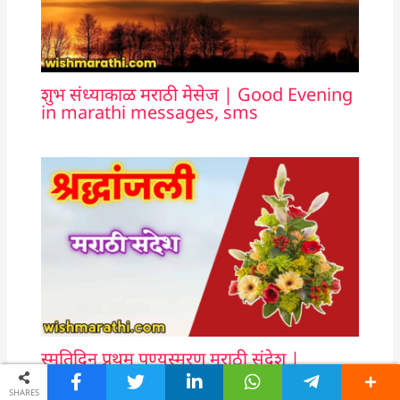
शुभ संध्याकाळ मराठी मेसेज | Good Evening
in marathi messages, sms
स्मृतिदिन प्रथम पुण्यस्मरण मराठी संदेश |
punyasmaran message in marathi
SHARES