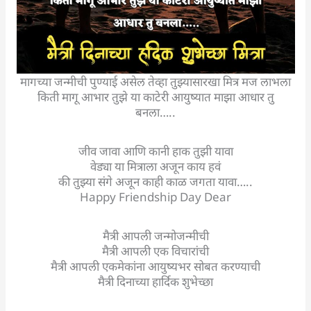
मागच्या जन्मीची पुण्याई असेल तेव्हा तुझ्यासारखा मित्र मज लाभला
किती मागू आभार तुझे या काटेरी आयुष्यात माझा आधार तु
बनला…..
जीव जावा आणि कानी हाक तुझी यावा
वेड्या या मित्राला अजून काय हवं
की तुझ्या संगे अजून काही काळ जगता यावा…..
Happy Friendship Day Dear
मैत्री आपली जन्मोजन्मीची
मैत्री आपली एक विचारांची
मैत्री आपली एकमेकांना आयुष्यभर सोबत करण्याची
मैत्री दिनाच्या हार्दिक शुभेच्छा