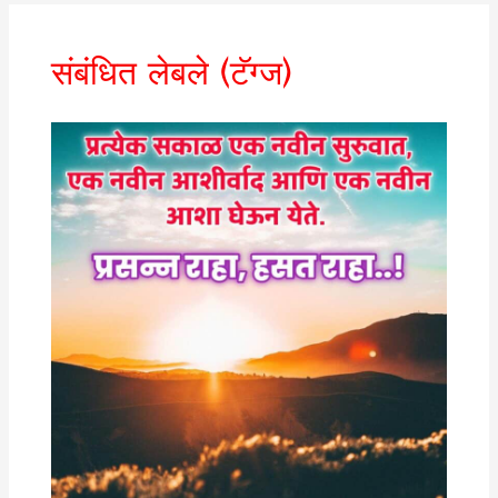
संबंधित लेबले (टॅग्ज)