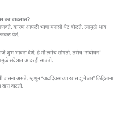
खास का वाटतात?
जाणवते. कारण आपली भाषा मनाशी थेट बोलते. त्यामुळे भाव
 जवळ येतं.
म्हणजे शुभ भावना देणे, हे मी लगेच सांगतो. तसेच “संबोधन”
्यामुळे संदेशात आदरही साठतो.
ची वासना असते. म्हणून “वाढदिवसाच्या खास शुभेच्छा” लिहिताना
श खरा वाटतो.