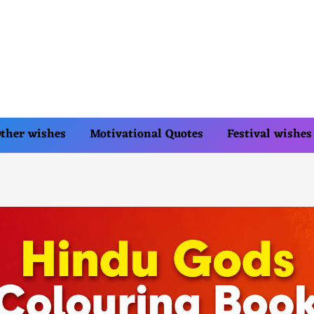
ther wishes
Motivational Quotes
Festival wishes