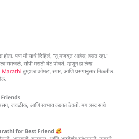
ाश होता. पण मी साधं लिहिलं, “तू मजबूत आहेस; हसत रहा.”
ला समजलं, सोपी मराठी थेट पोचते. म्हणून हा लेख
n Marathi
तुम्हाला कोमल, स्पष्ट, आणि प्रसंगानुसार मिळतील.
तील.
 Friends
ळे प्रसंग, जवळीक, आणि स्वभाव लक्षात ठेवतो. मग शब्द साधे
rathi for Best Friend
ट बोलतो. आठवणी, कृतज्ञता, आणि आशीर्वाद सांभाळतो. त्यामुळे