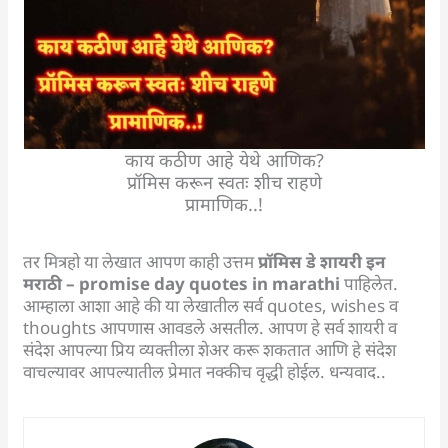
काय कठीण आहे येथे आणिक?
प्रॉमिस करून स्वतः शीच राहणे
प्रामाणिक..!
तर मित्रहो या लेखात आपण काही उत्तम
प्रॉमिस डे शायरी इन
मराठी – promise day quotes in marathi
पाहिलेत.
आम्हाला आशा आहे की या लेखातील सर्व quotes, wishes व
thoughts आपणास आवडले असतील. आपण हे सर्व शायरी व
संदेश आपल्या प्रिय व्यक्तीला शेअर करू शकतात आणि हे संदेश
वाचल्यावर आपल्यातील प्रेमात नक्कीच वृद्धी होईल. धन्यवाद..