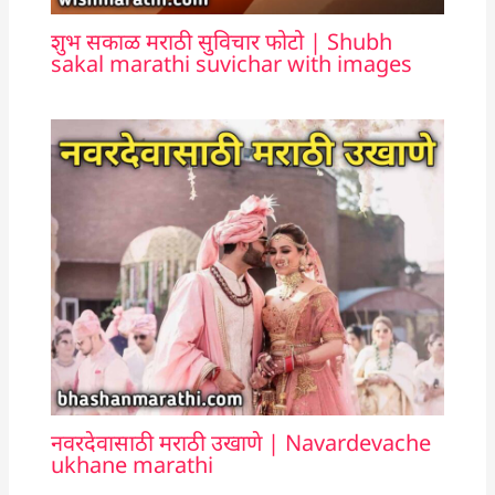
शुभ सकाळ मराठी सुविचार फोटो | Shubh
sakal marathi suvichar with images
नवरदेवासाठी मराठी उखाणे | Navardevache
ukhane marathi