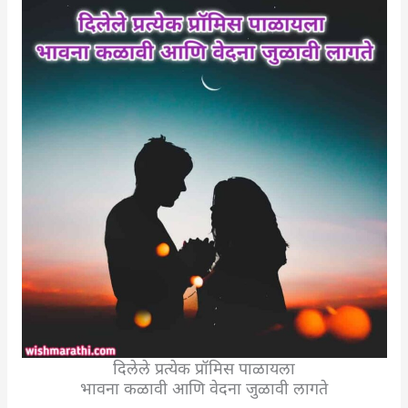
दिलेले प्रत्येक प्रॉमिस पाळायला
भावना कळावी आणि वेदना जुळावी लागते