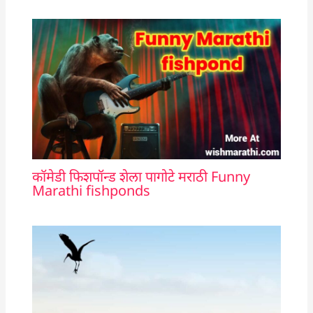
कॉमेडी फिशपॉन्ड शेला पागोटे मराठी Funny
Marathi fishponds