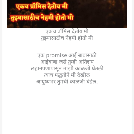
एकच प्रॉमिस देतोय मी
तुझ्यासाठीच नेहमी होतो मी
एक promise आई बाबांसाठी
आईबाबा जसे तुम्ही अतिशय
लहानपणापासून माझी काळजी घेतली
त्याच पद्धतीने मी देखील
आयुष्यभर तुमची काळजी घेईल.