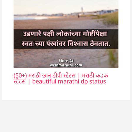
(50+) मराठी छान डीपी स्टेटस | मराठी कडक
स्टेटस | beautiful marathi dp status