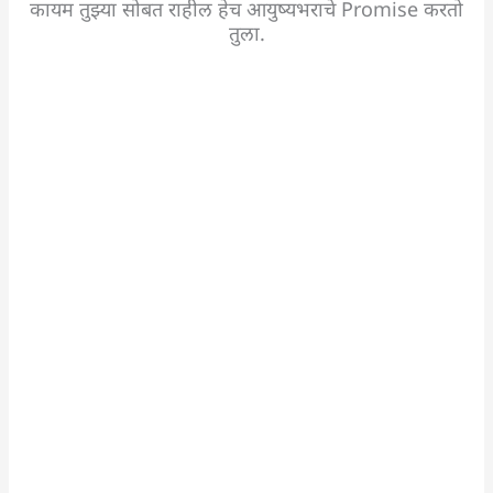
कायम तुझ्या सोबत राहील हेच आयुष्यभराचे Promise करतो
तुला.