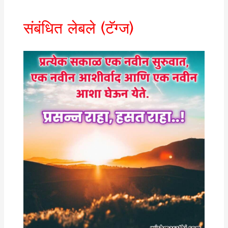
संबंधित लेबले (टॅग्ज)