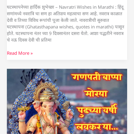
घटस्थापनेच्या हार्दिक शुभेच्छा – Navratri Wishes in Marathi : हिंदू
सणांमध्ये नवरात्रि चा सण हा अतिशय महत्वाचा सण आहे. नवरात्र काळात
देवी व तिच्या विविध रूपांची पूजा केली जाते. नावरात्रीची सुरुवात
घटस्थापना (Ghatasthapana wishes, quotes in marathi) पासून
होते. घटस्थापना नंतर च्या 9 दिवसानंतर दसरा येतो. आशा पद्धतीने नवरात्र
चे नऊ दिवस देवी ची प्रतिमा
Read More »
अनंत
चतुर्दशी
शुभेच्छा
संदेश
|
anant
chaturdashi
wishes
in
marathi