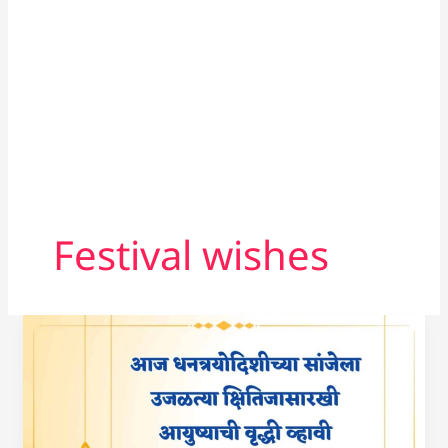
Festival wishes
धनत्रयोदशी
चे
शुभेच्छा
संदेश
|
Dhantrayodashi