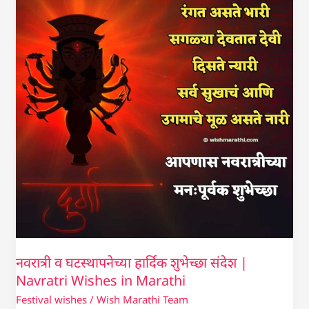
हार्दिक
शुभेच्छा
संदेश
|
Navratri
Wishes
in
Marathi
नवरात्री व घटस्थापनेच्या हार्दिक शुभेच्छा संदेश |
Navratri Wishes in Marathi
Festival wishes
/
Wish Marathi Team