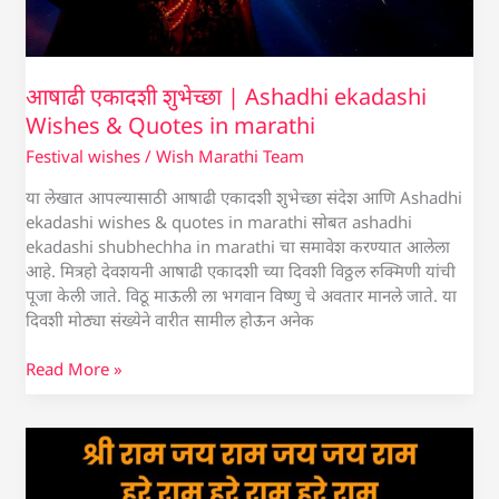
आषाढी एकादशी शुभेच्छा | Ashadhi ekadashi
Wishes & Quotes in marathi
Festival wishes
/
Wish Marathi Team
या लेखात आपल्यासाठी आषाढी एकादशी शुभेच्छा संदेश आणि Ashadhi
ekadashi wishes & quotes in marathi सोबत ashadhi
ekadashi shubhechha in marathi चा समावेश करण्यात आलेला
आहे. मित्रहो देवशयनी आषाढी एकादशी च्या दिवशी विठ्ठल रुक्मिणी यांची
पूजा केली जाते. विठू माऊली ला भगवान विष्णु चे अवतार मानले जाते. या
दिवशी मोठ्या संख्येने वारीत सामील होऊन अनेक
Read More »
हनुमान
जयंती
शुभेच्छा