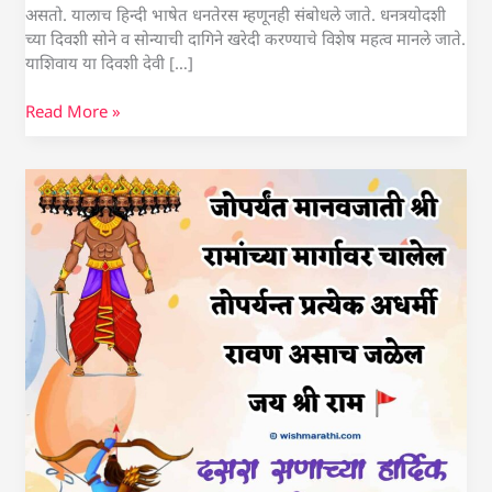
असतो. यालाच हिन्दी भाषेत धनतेरस म्हणूनही संबोधले जाते. धनत्रयोदशी
च्या दिवशी सोने व सोन्याची दागिने खरेदी करण्याचे विशेष महत्व मानले जाते.
याशिवाय या दिवशी देवी […]
Read More »
दसरा
शुभेच्छा
संदेश
मराठी
|
Dasara
Wishes
in
Marathi