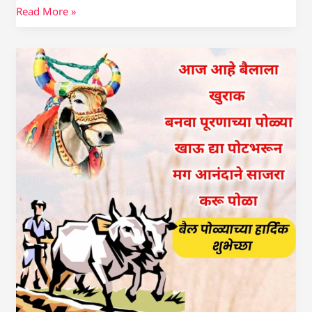
Read More »
बैल
पोळा
शुभेच्छा
फोटो,
संदेश,
स्टेटस
|
Bail
Pola
Wishes
in
Marathi