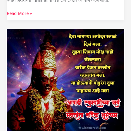
ज्यात शरीराच्या विशिष्ट क्रियां व हालचालीद्वारे व्यायाम केला जातो.
Read More »
आषाढी
एकादशी
शुभेच्छा
|
Ashadhi
ekadashi
Wishes
&
Quotes
in
marathi