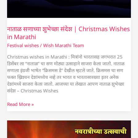
नाताळ सणाच्या शुभेच्छा संदेश | Christmas Wishes
in Marathi
Festival wishes
/
Wish Marathi Team
Christmas wishes in Marathi : मित्रांनो भारतासह जगभरात 25
डिसेंबर ला “नाताळ” चा सण मोठ्या उत्साहाने साजरा केला जातो. नाताळ
सणाला इंग्रजी भाषेत “क्रिसमस डे” देखील म्हटले जाते. क्रिसमस चा सण
फक्त ख्रिश्चन देशांमध्येच नव्हे तर भारत व भारतासारख्या इतर अनेक
देशांमध्ये साजरा केला जातो. आजच्या या लेखात आपण नाताळ शुभेच्छा
संदेश – Christmas Wishes
Read More »
नवरात्री
व
घटस्थापनेच्या