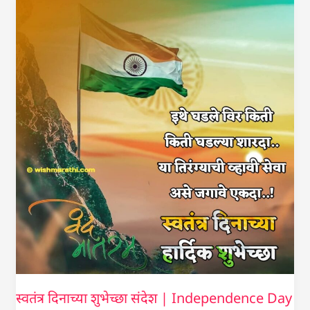
स्वतंत्र
दिनाच्या
शुभेच्छा
संदेश
|
Independence
Day
Quotes
in
Marathi
स्वतंत्र दिनाच्या शुभेच्छा संदेश | Independence Day