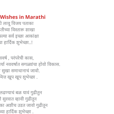
Wishes in Marathi
ढी लावू विजय पताका
कृतीच्या विस्तारू शाखा
ल्या सर्व इच्छा आकांक्षा
या हार्दिक शुभेच्छा..!
ववर्ष , परंपरेची कास,
ार्या नववर्षात सगळ्यांचा होवो विकास.
ंना सुखा समाधानाचं जावो.
ित्त खूप खूप शुभेच्छा .
 लढण्याचं बळ यावं गुढीतुन
ची सुरवात व्हावी गुढीतून
का अशीच उडत जावो गुढीतून
्या हार्दिक शुभेच्छा .