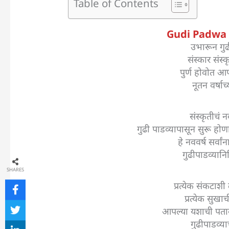
Table of Contents
Gudi Padwa 
उभारून गु
संस्कार संस्
पुर्ण होवोत आप
नूतन वर्षाच्
संस्कृतीचं न
गुढी पाडव्यापासून सुरू होण
हे नववर्ष सर्वा
गुढीपाडव्यानिम
SHARES
प्रत्येक संकटाशी
प्रत्येक सुखा
आपल्या यशाची पता
गुढीपाडव्याच