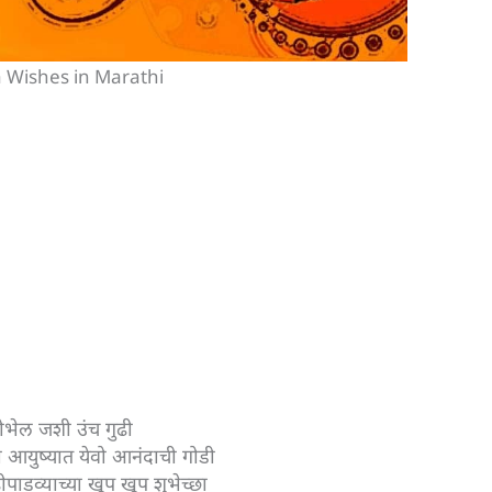
 Wishes in Marathi
ोभेल जशी उंच गुढी
 आयुष्यात येवो आनंदाची गोडी
ीपाडव्याच्या खूप खूप शुभेच्छा