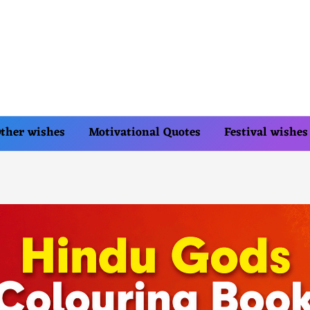
ther wishes
Motivational Quotes
Festival wishes