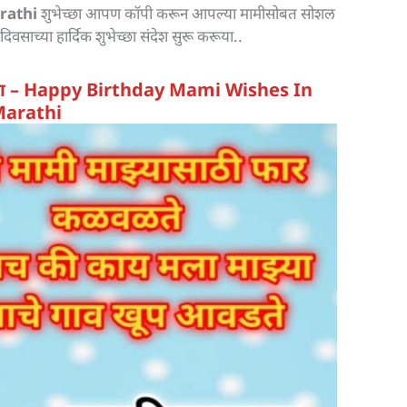
rathi
शुभेच्छा आपण कॉपी करून आपल्या मामीसोबत सोशल
वसाच्या हार्दिक शुभेच्छा संदेश सुरू करूया..
भेच्छा – Happy Birthday Mami Wishes In
arathi