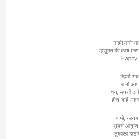
माझी मामी म
म्हणूनच की काय मला
Happy 
नेहमी आनं
लाभो आप
धन, संपत्ती 
हीच आहे आपण
मामी, कायम 
तुमचे आयुष्य
तुम्हाला वाढ