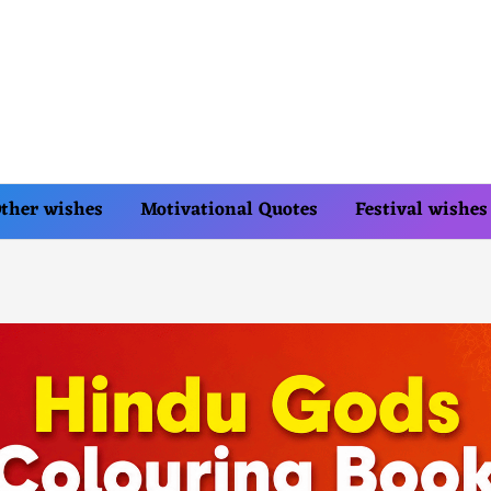
ther wishes
Motivational Quotes
Festival wishes