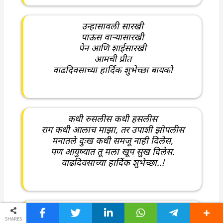
उन्हासावली सारखी
पाऊस वाऱ्यासारखी
पेन आणि शाईसारखी
आमची प्रीत
वाढदिवसाच्या हार्दिक शुभेच्छा बायको
कधी रुसलीस कधी हसलीस
राग कधी आलाच माझा, तर उपाशी झोपलीस
मनातले दुःख कधी समजू नाही दिलेस,
पण आयुष्यात तू मला खूप सुख दिलेस.
वाढदिवसाच्या हार्दिक शुभेच्छा..!
प्रत्येक जन्मी देवाने मला तुझ्यासारखी
SHARES
बायको द्यावी हीच माझी इच्छा.