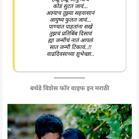
कोडं सुटत जावं…
अश्याच तूझ्या सहवासानं
आयुष्य फुलत जावं…
पाण्यात पाहतांना सखे
तुझचं प्रतिबिंब दिसावं
ह्या जन्मीचं नातं आपलं
सात जन्मी टिकावं..!!
वाढदिवसाच्या शुभेच्छा..
बर्थडे विशेस फॉर वाइफ इन मराठी