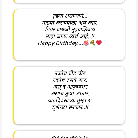
तुझ्या असण्याने…
माझ्या असण्याला अर्थ आहे.
डियर बायको तुझ्याशिवाय
माझं जगणं व्यर्थ आहे..!!
Happy Birthday….
नकोच चीड चीड
नकोच रुसवे फार.
असू दे आयुष्यभर
असाच तुझा आधार.
वाढदिवसाच्या तुम्हाला
शुभेच्छा सरकार..!!
हळू हळू आयुष्याचं