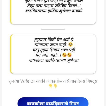
तुझ्या मनाचे द्वार जेव्हा मी हळूच लोटलं
तेव्हा मला माझच प्रतिबिंब दिसलं..!
वाढदिवसाच्या हार्दिक शुभेच्छा बायको
तुझ्यावर किती प्रेम आहे हे
सांगायला जमत नाही,
परंतु तुझ्या शिवाय क्षणभरही
मन रमत नाही…!
बायकोला वाढदिवसाच्या शुभेच्छा
तुमच्या Wife ला नक्की आवडतील असे वाढदिवस गिफ्ट्स
बायकोला वाढदिवसाचे गिफ्ट